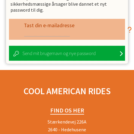
sikkerhedsmæssige årsager blive dannet et nyt
password til dig.
Tast din e-mailadresse
Send mit brugernavn og nye password
COOL AMERICAN RIDES
FIND OS HER
Stærkendevej 226A
2640 - Hedehusene