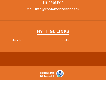
Tlf.
93964919
Mail:
info@coolamericanrides.dk
NYTTIGE LINKS
Kalender
Galleri